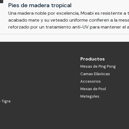
Pies de madera tropical
Una madera noble por excelencia, Moabi es resistente a t
acabado mate y su veteado uniforme confieren a la mesa 
reforzado por un tratamiento anti-UV para mantener el a
Productos
Mesas de Ping Pong
Camas Elásticas
Accesorios
Mesas de Pool
Metegoles
 Tigre