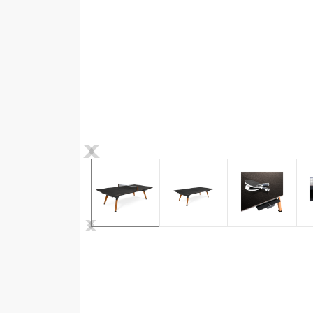
>
<
>
<