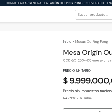
CORNILLEAU ARGENTINA - LA PASIÓN DEL PING PONG - NUEVO SITIO - ENV
Inicio
>
Mesas De Ping Pong
Mesa Origin O
CÓDIGO: 250-433-mesa-origin
PRECIO UNITARIO
$ 9.999.000
Precio sin impuestos nacion
IVA 21%: $ 1.735.363,64