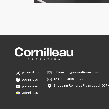
@cornilleau
a.blumberg@brandteam.com.ar
+54-911-3109-3676
/cornilleau
Shopping Remeros Plaza Local 1037 -
/cornilleau
/cornilleau