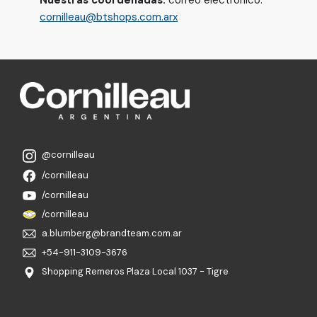
Nuestras coordenadas:
correo electrónico:
cornilleau@btshops.com.arx
@cornilleau
/cornilleau
/cornilleau
/cornilleau
a.blumberg@brandteam.com.ar
+54-911-3109-3676
Shopping Remeros Plaza Local 1037 - Tigre